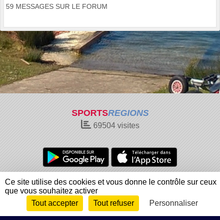
59 MESSAGES SUR LE FORUM
SPORTS
REGIONS
69504
visites
Charte cookies
Gestion des cookies
Ce site utilise des cookies et vous donne le contrôle sur ceux
que vous souhaitez activer
Informations légales
Signaler un contenu inapproprié
Tout accepter
Tout refuser
Personnaliser
Envie de participer ?
Connexion