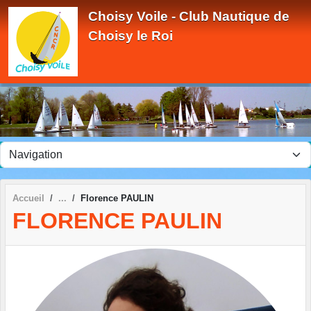
Panneau de gestion des cookies
Choisy Voile - Club Nautique de
Choisy le Roi
Accueil
Florence PAULIN
FLORENCE PAULIN