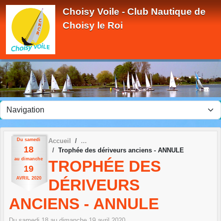
Panneau de gestion des cookies
Choisy Voile - Club Nautique de
Choisy le Roi
Du
samedi
Accueil
18
Trophée des dériveurs anciens - ANNULE
au
dimanche
TROPHÉE DES
19
AVRIL
2020
DÉRIVEURS
ANCIENS - ANNULE
Du
samedi
18
au
dimanche
19
avril
2020