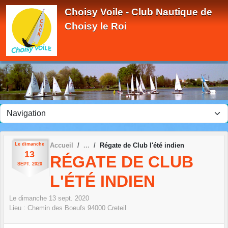
Panneau de gestion des cookies
Choisy Voile - Club Nautique de
Choisy le Roi
Le
dimanche
Accueil
Régate de Club l'été indien
13
RÉGATE DE CLUB
SEPT.
2020
L'ÉTÉ INDIEN
Le
dimanche
13
sept.
2020
Lieu :
Chemin des Boeufs
94000
Creteil