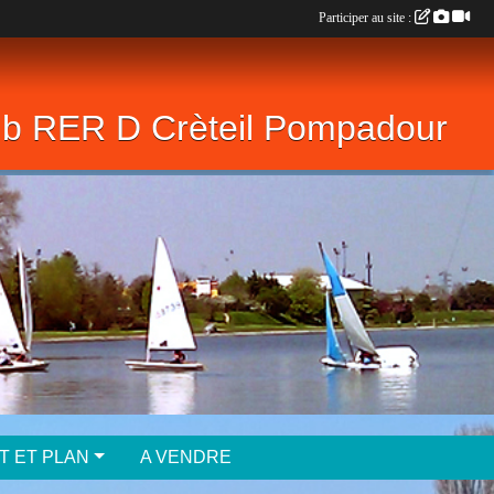
Participer au site :
lub RER D Crèteil Pompadour
T ET PLAN
A VENDRE