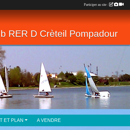
Participer au site :
lub RER D Crèteil Pompadour
T ET PLAN
A VENDRE