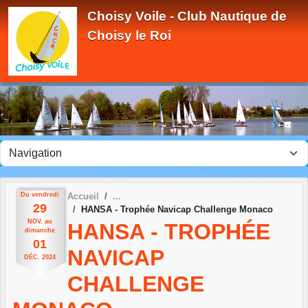
Panneau de gestion des cookies
Choisy Voile - Club Nautique de
Choisy le Roi
Du
vendredi
Accueil
29
HANSA - Trophée Navicap Challenge Monaco
NOV.
au
HANSA - TROPHÉE
dimanche
01
NAVICAP
DÉC.
2024
CHALLENGE