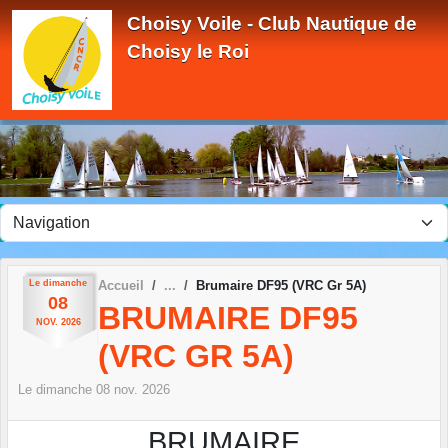
Panneau de gestion des cookies
Choisy Voile - Club Nautique de
Choisy le Roi
Le
dimanche
Accueil
Brumaire DF95 (VRC Gr 5A)
08
BRUMAIRE DF95
NOV.
2026
(VRC GR 5A)
Le
dimanche
08
nov.
2026
BRUMAIRE