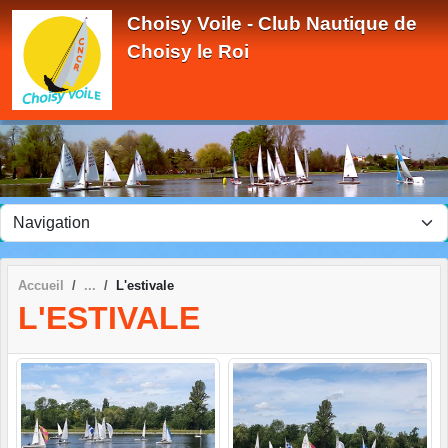
Panneau de gestion des cookies
Choisy Voile - Club Nautique de
Choisy le Roi
Accueil
L'estivale
L'ESTIVALE