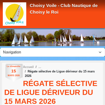
Panneau de gestion des cookies
Choisy Voile - Club Nautique de
Choisy le Roi
Le
dimanche
Accueil
15
Régate sélective de Ligue dériveur du 15 mars
2026
MARS
2026
RÉGATE SÉLECTIVE
DE LIGUE DÉRIVEUR DU
15 MARS 2026