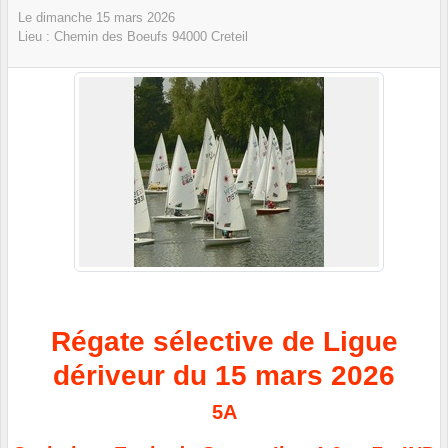
Le
dimanche
15
mars
2026
Lieu :
Chemin des Boeufs
94000
Creteil
Régate sélective de Ligue
dériveur du 15 mars 2026
5A